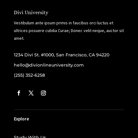
Divi University
Vestibulum ante ipsum primis in faucibus orci luctus et
ultrices posuere cubilia Curae; Donec velit neque, auctor sit
amet.
1234 Divi St. #1000, San Francisco, CA 94220
hello@divionlineuniversity.com
(255) 352-6258
Explore
Study With Us